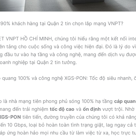
 90% khách hàng tại Quận 2 tin chọn lắp mạng VNPT?
T VNPT HỒ CHÍ MINH, chúng tôi hiểu rằng một kết nối inte
nền tảng cho cuộc sống và công việc hiện đại. Đó là lý do 
g đầu tư vào hạ tầng và công nghệ, mang đến dịch vụ đư
oanh nghiệp tại Quận 2 tin tưởng.
p quang 100% và công nghệ XGS-PON: Tốc độ siêu nhanh, ổ
o là nhà mạng tiên phong phủ sóng 100% hạ tầng
cáp quan
mang đến trải nghiệm
tốc độ cao
và
ổn định
vượt trội. Nhờ
XGS-PON
tiên tiến, đường truyền của chúng tôi có khả nă
ến 10 Gbps, loại bỏ hoàn toàn tình trạng giật, lag ngay cả 
áp ứng hoàn hảo mọi nhu cầu từ làm việc từ xa, học trực t