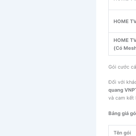
HOME T
HOME T
(Có Mes
Gói cước cá
Đối với kh
quang VNP
và cam kết 
Bảng giá gó
Tên gói