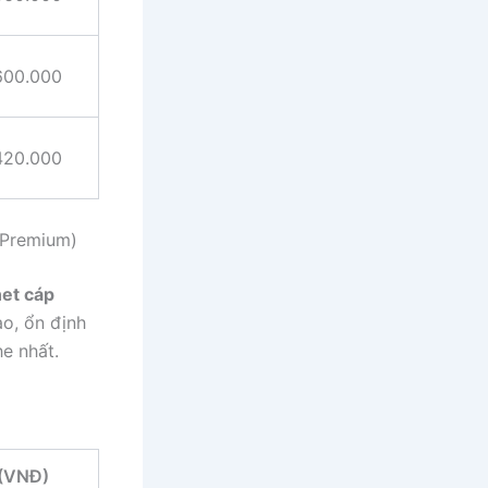
600.000
420.000
 Premium)
net cáp
o, ổn định
e nhất.
 (VNĐ)