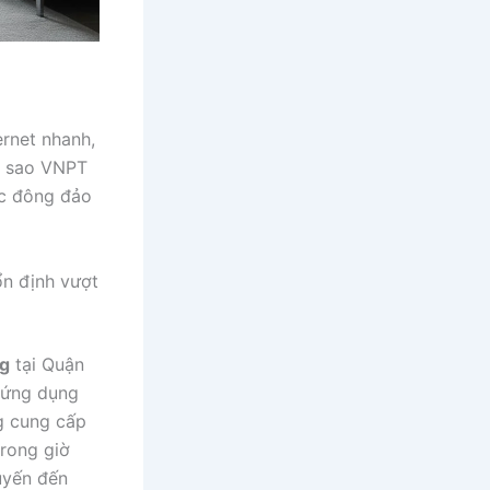
rnet nhanh,
vì sao VNPT
ợc đông đảo
n định vượt
g
tại Quận
 ứng dụng
ng cung cấp
trong giờ
uyến đến