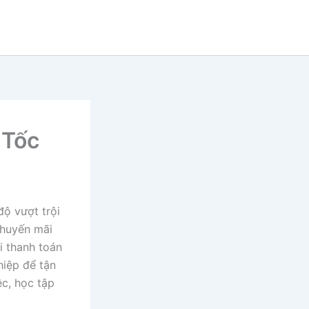
 Tốc
độ vượt trội
khuyến mãi
i thanh toán
hiệp để tận
c, học tập