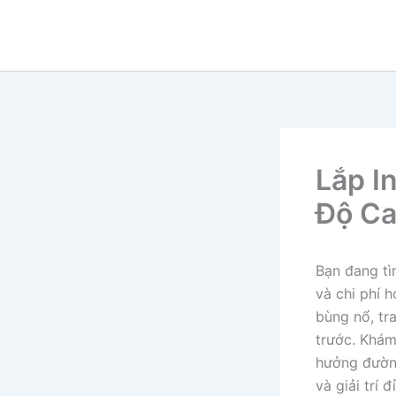
Nhảy
tới
nội
dung
Lắp I
Độ Ca
Bạn đang tì
và chi phí 
bùng nổ, tr
trước. Khám
hưởng đường
và giải trí 