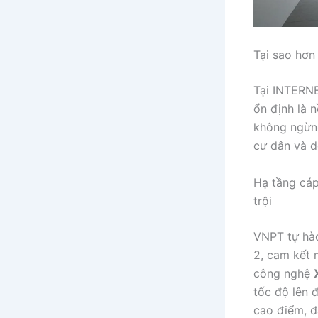
Tại sao hơn
Tại INTERNE
ổn định là 
không ngừn
cư dân và d
Hạ tầng cá
trội
VNPT tự hà
2, cam kết 
công nghệ
tốc độ lên đ
cao điểm, đ