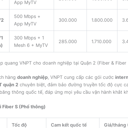
App MyTV
500 Mbps +
V2
300.000
1.800.000
3.
App MyTV
V1
300 Mbps + 1
285.000
1.710.000
3.
h)
Mesh 6 + MyTV
p quang VNPT cho doanh nghiệp tại Quận 2 (Fiber & Fiber
ách hàng
doanh nghiệp
, VNPT cung cấp các gói cước
inter
T quận 2
chuyên biệt, đảm bảo đường truyền tốc độ cực ca
băng thông quốc tế, đáp ứng mọi yêu cầu vận hành khắt kh
i Fiber S (Phổ thông)
Tốc độ
Cam kết quốc tế
Giá/tháng