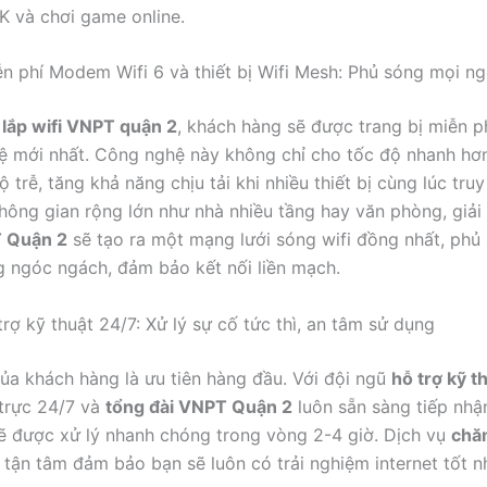
K và chơi game online.
ễn phí Modem Wifi 6 và thiết bị Wifi Mesh: Phủ sóng mọi n
 lắp wifi VNPT quận 2
, khách hàng sẽ được trang bị miễn p
ệ mới nhất. Công nghệ này không chỉ cho tốc độ nhanh hơ
 trễ, tăng khả năng chịu tải khi nhiều thiết bị cùng lúc truy
hông gian rộng lớn như nhà nhiều tầng hay văn phòng, giả
 Quận 2
sẽ tạo ra một mạng lưới sóng wifi đồng nhất, ph
 ngóc ngách, đảm bảo kết nối liền mạch.
rợ kỹ thuật 24/7: Xử lý sự cố tức thì, an tâm sử dụng
ủa khách hàng là ưu tiên hàng đầu. Với đội ngũ
hỗ trợ kỹ t
 trực 24/7 và
tổng đài VNPT Quận 2
luôn sẵn sàng tiếp nhậ
ẽ được xử lý nhanh chóng trong vòng 2-4 giờ. Dịch vụ
chă
tận tâm đảm bảo bạn sẽ luôn có trải nghiệm internet tốt n