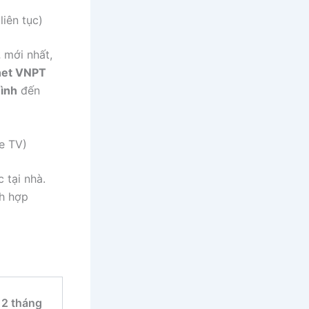
iên tục)
2
mới nhất,
rnet VNPT
đình
đến
e TV)
 tại nhà.
h hợp
12 tháng