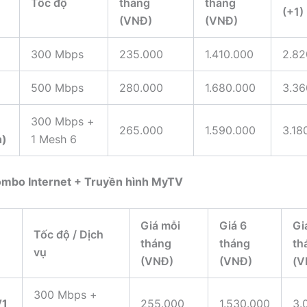
Tốc độ
tháng
tháng
(+1)
(VNĐ)
(VNĐ)
300 Mbps
235.000
1.410.000
2.82
500 Mbps
280.000
1.680.000
3.36
300 Mbps +
265.000
1.590.000
3.18
h)
1 Mesh 6
ombo Internet + Truyền hình MyTV
Giá mỗi
Giá 6
Gi
Tốc độ / Dịch
tháng
tháng
th
vụ
(VNĐ)
(VNĐ)
(V
300 Mbps +
V1
255.000
1.530.000
3.