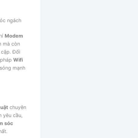
góc ngách
hí
Modem
n mà còn
 cập. Đối
i pháp
Wifi
ủ sóng mạnh
huật
chuyên
n yêu cầu,
m sóc
hất.