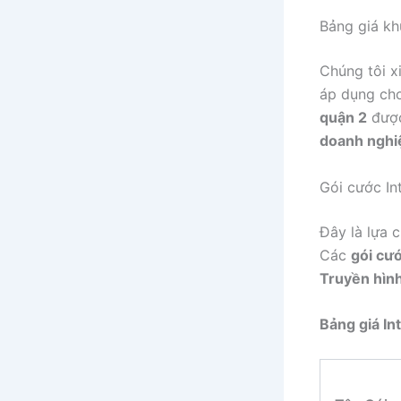
Bảng giá kh
Chúng tôi x
áp dụng ch
quận 2
được
doanh nghi
Gói cước In
Đây là lựa c
Các
gói cư
Truyền hìn
Bảng giá I