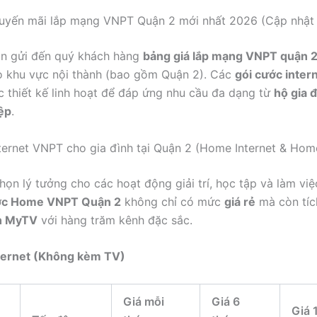
uyến mãi lắp mạng VNPT Quận 2 mới nhất 2026 (Cập nhật l
in gửi đến quý khách hàng
bảng giá lắp mạng VNPT quận 
o khu vực nội thành (bao gồm Quận 2). Các
gói cước inte
 thiết kế linh hoạt để đáp ứng nhu cầu đa dạng từ
hộ gia 
ệp
.
ternet VNPT cho gia đình tại Quận 2 (Home Internet & Hom
họn lý tưởng cho các hoạt động giải trí, học tập và làm việc
ớc Home VNPT Quận 2
không chỉ có mức
giá rẻ
mà còn tíc
h MyTV
với hàng trăm kênh đặc sắc.
nternet (Không kèm TV)
Giá mỗi
Giá 6
Giá 