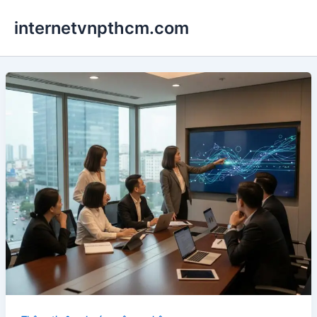
Nhảy
internetvnpthcm.com
tới
nội
dung