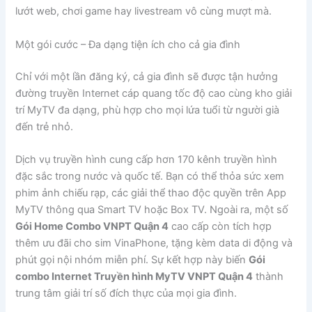
lướt web, chơi game hay livestream vô cùng mượt mà.
Một gói cước – Đa dạng tiện ích cho cả gia đình
Chỉ với một lần đăng ký, cả gia đình sẽ được tận hưởng
đường truyền Internet cáp quang tốc độ cao cùng kho giải
trí MyTV đa dạng, phù hợp cho mọi lứa tuổi từ người già
đến trẻ nhỏ.
Dịch vụ truyền hình cung cấp hơn 170 kênh truyền hình
đặc sắc trong nước và quốc tế. Bạn có thể thỏa sức xem
phim ảnh chiếu rạp, các giải thể thao độc quyền trên App
MyTV thông qua Smart TV hoặc Box TV. Ngoài ra, một số
Gói Home Combo VNPT Quận 4
cao cấp còn tích hợp
thêm ưu đãi cho sim VinaPhone, tặng kèm data di động và
phút gọi nội nhóm miễn phí. Sự kết hợp này biến
Gói
combo Internet Truyền hình MyTV VNPT Quận 4
thành
trung tâm giải trí số đích thực của mọi gia đình.