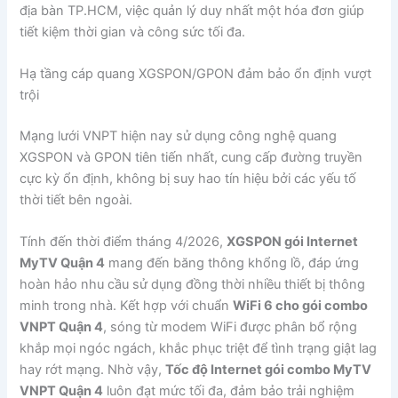
địa bàn TP.HCM, việc quản lý duy nhất một hóa đơn giúp
tiết kiệm thời gian và công sức tối đa.
Hạ tầng cáp quang XGSPON/GPON đảm bảo ổn định vượt
trội
Mạng lưới VNPT hiện nay sử dụng công nghệ quang
XGSPON và GPON tiên tiến nhất, cung cấp đường truyền
cực kỳ ổn định, không bị suy hao tín hiệu bởi các yếu tố
thời tiết bên ngoài.
Tính đến thời điểm tháng 4/2026,
XGSPON gói Internet
MyTV Quận 4
mang đến băng thông khổng lồ, đáp ứng
hoàn hảo nhu cầu sử dụng đồng thời nhiều thiết bị thông
minh trong nhà. Kết hợp với chuẩn
WiFi 6 cho gói combo
VNPT Quận 4
, sóng từ modem WiFi được phân bổ rộng
khắp mọi ngóc ngách, khắc phục triệt để tình trạng giật lag
hay rớt mạng. Nhờ vậy,
Tốc độ Internet gói combo MyTV
VNPT Quận 4
luôn đạt mức tối đa, đảm bảo trải nghiệm