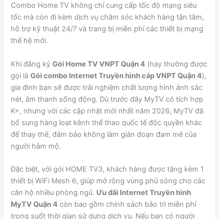
Combo Home TV không chỉ cung cấp tốc độ mạng siêu
tốc mà còn đi kèm dịch vụ chăm sóc khách hàng tận tâm,
hỗ trợ kỹ thuật 24/7 và trang bị miễn phí các thiết bị mạng
thế hệ mới.
Khi đăng ký
Gói Home TV VNPT Quận 4
(hay thường được
gọi là
Gói combo Internet Truyền hình cáp VNPT Quận 4
),
gia đình bạn sẽ được trải nghiệm chất lượng hình ảnh sắc
nét, âm thanh sống động. Dù trước đây MyTV có tích hợp
K+, nhưng với các cập nhật mới nhất năm 2026, MyTV đã
bổ sung hàng loạt kênh thể thao quốc tế độc quyền khác
để thay thế, đảm bảo không làm gián đoạn đam mê của
người hâm mộ.
Đặc biệt, với gói HOME TV3, khách hàng được tặng kèm 1
thiết bị WiFi Mesh 6, giúp mở rộng vùng phủ sóng cho các
căn hộ nhiều phòng ngủ.
Ưu đãi Internet Truyền hình
MyTV Quận 4
còn bao gồm chính sách bảo trì miễn phí
trong suốt thời gian sử dụng dịch vụ. Nếu bạn có người