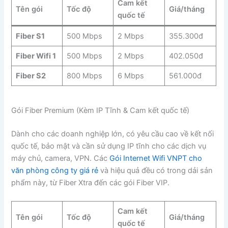
Cam kết
Tên gói
Tốc độ
Giá/tháng
quốc tế
Fiber S1
500 Mbps
2 Mbps
355.300đ
Fiber Wifi 1
500 Mbps
2 Mbps
402.050đ
Fiber S2
800 Mbps
6 Mbps
561.000đ
Gói Fiber Premium (Kèm IP Tĩnh & Cam kết quốc tế)
Dành cho các doanh nghiệp lớn, có yêu cầu cao về kết nối
quốc tế, bảo mật và cần sử dụng IP tĩnh cho các dịch vụ
máy chủ, camera, VPN. Các
Gói Internet Wifi VNPT cho
văn phòng công ty giá rẻ
và hiệu quả đều có trong dải sản
phẩm này, từ Fiber Xtra đến các gói Fiber VIP.
Cam kết
Tên gói
Tốc độ
Giá/tháng
quốc tế