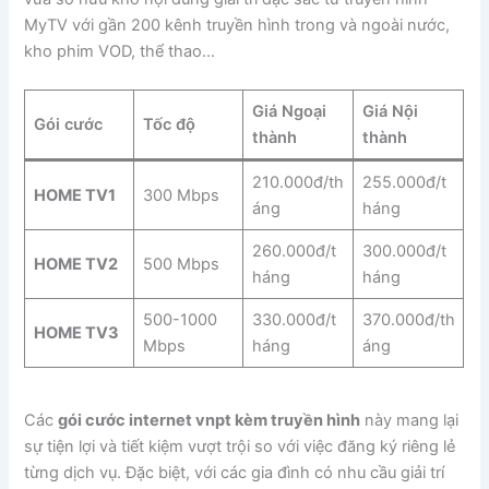
MyTV với gần 200 kênh truyền hình trong và ngoài nước,
kho phim VOD, thể thao…
Giá Ngoại
Giá Nội
Gói cước
Tốc độ
thành
thành
210.000đ/th
255.000đ/t
HOME TV1
300 Mbps
áng
háng
260.000đ/t
300.000đ/t
HOME TV2
500 Mbps
háng
háng
500-1000
330.000đ/t
370.000đ/th
HOME TV3
Mbps
háng
áng
Các
gói cước internet vnpt kèm truyền hình
này mang lại
sự tiện lợi và tiết kiệm vượt trội so với việc đăng ký riêng lẻ
từng dịch vụ. Đặc biệt, với các gia đình có nhu cầu giải trí