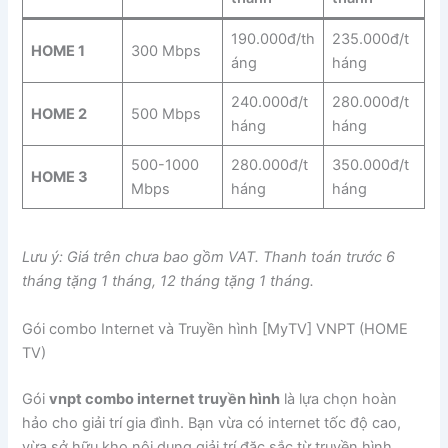
190.000đ/th
235.000đ/t
HOME 1
300 Mbps
áng
háng
240.000đ/t
280.000đ/t
HOME 2
500 Mbps
háng
háng
500-1000
280.000đ/t
350.000đ/t
HOME 3
Mbps
háng
háng
Lưu ý: Giá trên chưa bao gồm VAT. Thanh toán trước 6
tháng tặng 1 tháng, 12 tháng tặng 1 tháng.
Gói combo Internet và Truyền hình [MyTV] VNPT (HOME
TV)
Gói
vnpt combo internet truyền hình
là lựa chọn hoàn
hảo cho giải trí gia đình. Bạn vừa có internet tốc độ cao,
vừa sở hữu kho nội dung giải trí đặc sắc từ truyền hình