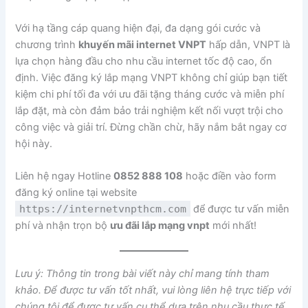
Với hạ tầng cáp quang hiện đại, đa dạng gói cước và
chương trình
khuyến mãi internet VNPT
hấp dẫn, VNPT là
lựa chọn hàng đầu cho nhu cầu internet tốc độ cao, ổn
định. Việc đăng ký lắp mạng VNPT không chỉ giúp bạn tiết
kiệm chi phí tối đa với ưu đãi tặng tháng cước và miễn phí
lắp đặt, mà còn đảm bảo trải nghiệm kết nối vượt trội cho
công việc và giải trí. Đừng chần chừ, hãy nắm bắt ngay cơ
hội này.
Liên hệ ngay Hotline
0852 888 108
hoặc điền vào form
đăng ký online tại website
https://internetvnpthcm.com
để được tư vấn miễn
phí và nhận trọn bộ
ưu đãi lắp mạng vnpt
mới nhất!
Lưu ý: Thông tin trong bài viết này chỉ mang tính tham
khảo. Để được tư vấn tốt nhất, vui lòng liên hệ trực tiếp với
chúng tôi để được tư vấn cụ thể dựa trên nhu cầu thực tế