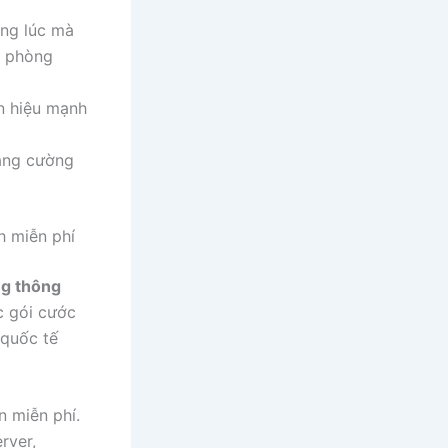
ng lúc mà
n phòng
ín hiệu mạnh
ăng cường
h miễn phí
g thông
c gói cước
 quốc tế
 miễn phí.
rver,