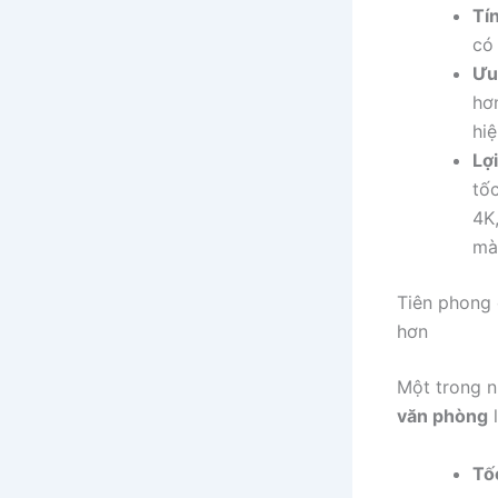
Tí
có
Ưu
hơ
hiệ
Lợi
tố
4K
mà 
Tiên phong 
hơn
Một trong n
văn phòng
l
Tố