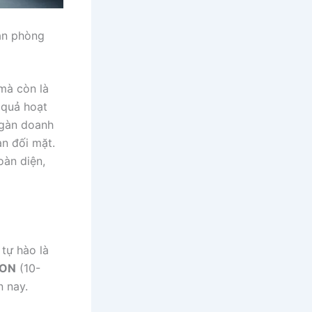
văn phòng
 mà còn là
 quả hoạt
ngàn doanh
n đối mặt.
oàn diện,
tự hào là
PON
(10-
n nay.