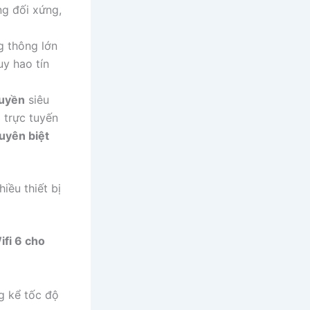
ng đối xứng,
 thông lớn
uy hao tín
ruyền
siêu
 trực tuyến
uyên biệt
iều thiết bị
fi 6 cho
g kể tốc độ