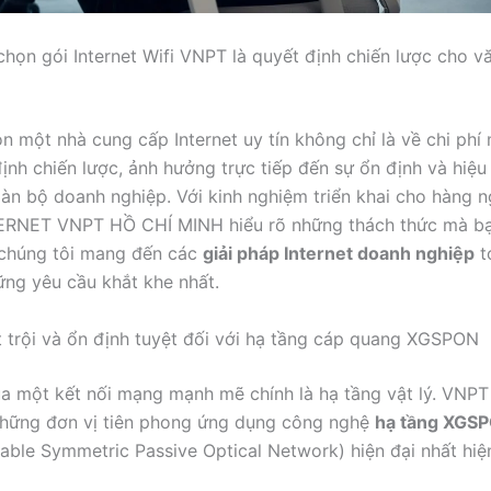
 chọn gói Internet Wifi VNPT là quyết định chiến lược cho 
ọn một nhà cung cấp Internet uy tín không chỉ là về chi phí
ịnh chiến lược, ảnh hưởng trực tiếp đến sự ổn định và hiệu
àn bộ doanh nghiệp. Với kinh nghiệm triển khai cho hàng 
TERNET VNPT HỒ CHÍ MINH hiểu rõ những thách thức mà bạ
 chúng tôi mang đến các
giải pháp Internet doanh nghiệp
t
ng yêu cầu khắt khe nhất.
 trội và ổn định tuyệt đối với hạ tầng cáp quang XGSPON
a một kết nối mạng mạnh mẽ chính là hạ tầng vật lý. VNPT 
những đơn vị tiên phong ứng dụng công nghệ
hạ tầng XGS
able Symmetric Passive Optical Network) hiện đại nhất hiệ