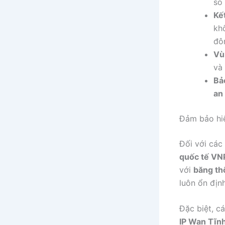
so 
Kết
kh
đô
Vù
và
Bả
an
Đảm bảo hiệ
Đối với các
quốc tế VN
với
băng th
luôn ổn định
Đặc biệt, c
IP Wan Tĩn