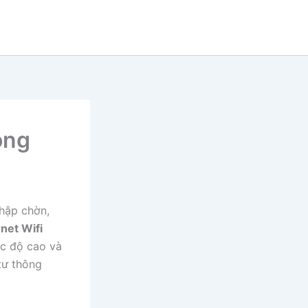
òng
chập chờn,
rnet Wifi
ốc độ cao và
tư thông