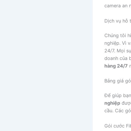
camera an n
Dịch vụ hỗ t
Chúng tôi h
nghiệp. Vì 
24/7. Mọi s
doanh của b
hàng 24/7
m
Bảng giá gó
Để giúp bạn
nghiệp
được
cầu. Các gó
Gói cước Fi