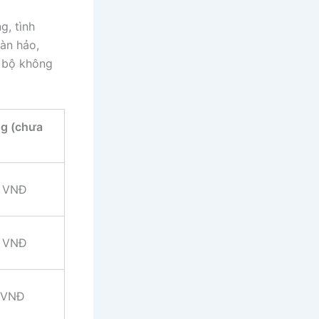
g, tình
oàn hảo,
n bộ không
ng (chưa
0 VNĐ
0 VNĐ
 VNĐ