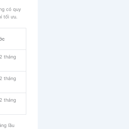
ng có quy
 tối ưu.
ước
12 tháng
12 tháng
12 tháng
ầng lầu