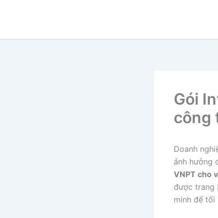
Nhảy
tới
nội
dung
Gói I
công t
Doanh nghiệ
ảnh hưởng đ
VNPT cho v
được trang 
minh để tối