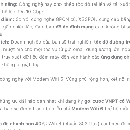
nh năng:
Công nghệ này cho phép tốc độ tải lên và tải xuố
 thể lên đến 10 Gbps.
 điểm:
So với công nghệ GPON cũ, XGSPON cung cấp băng
n gấp nhiều lần, đảm bảo
độ ổn định mạng
cao, không bị s
u.
 ích:
Doanh nghiệp của bạn sẽ trải nghiệm
tốc độ đường t
c, mượt mà cho mọi tác vụ từ gửi email dung lượng lớn, họp
, truy xuất dữ liệu đám mây đến vận hành các
ứng dụng ch
không lo giật, lag.
công nghệ với Modem Wifi 6: Vùng phủ rộng hơn, kết nối nh
hững ưu đãi hấp dẫn nhất khi đăng ký
gói cước VNPT có Wi
à bạn sẽ được trang bị miễn phí
Modem Wifi 6
thế hệ mới.
c độ nhanh hơn 40%:
Wifi 6 (chuẩn 802.11ax) cải thiện đán