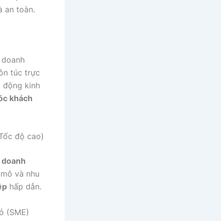
 an toàn.
o doanh
ôn túc trực
t động kinh
óc khách
 Tốc độ cao)
T doanh
 mô và nhu
ệp
hấp dẫn.
hỏ (SME)