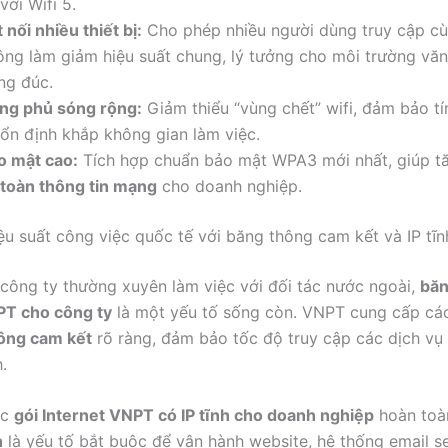
với Wifi 5.
 nối nhiều thiết bị:
Cho phép nhiều người dùng truy cập cù
ông làm giảm hiệu suất chung, lý tưởng cho môi trường vă
ng đúc.
ng phủ sóng rộng:
Giảm thiểu “vùng chết” wifi, đảm bảo t
 ổn định khắp không gian làm việc.
o mật cao:
Tích hợp chuẩn bảo mật WPA3 mới nhất, giúp t
 toàn thông tin mạng
cho doanh nghiệp.
u suất công việc quốc tế với băng thông cam kết và IP tĩn
 công ty thường xuyên làm việc với đối tác nước ngoài,
băn
PT cho công ty
là một yếu tố sống còn. VNPT cung cấp cá
ông cam kết
rõ ràng, đảm bảo tốc độ truy cập các dịch vụ
.
ác
gói Internet VNPT có IP tĩnh cho doanh nghiệp
hoàn toàn
h
là yếu tố bắt buộc để vận hành website, hệ thống email se