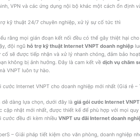
inh, VPN và các ứng dụng nội bộ khác một cách ổn định và
rợ kỹ thuật 24/7 chuyên nghiệp, xử lý sự cố tức thì
iểu rằng mọi gián đoạn kết nối đều có thể gây thiệt hại ch
vậy, đội ngũ
hỗ trợ kỹ thuật Internet VNPT doanh nghiệp
lu
ự cố sẽ được tiếp nhận và xử lý nhanh chóng, đảm bảo hoạ
ạn không bị ảnh hưởng. Đây là cam kết về
dịch vụ chăm s
à VNPT luôn tự hào.
i cước Internet VNPT cho doanh nghiệp mới nhất (Giá rẻ –
 dễ dàng lựa chọn, dưới đây là
giá gói cước Internet VNP
 cập nhật mới nhất, được thiết kế để phù hợp với mọi quy
i cước đều đi kèm nhiều
VNPT ưu đãi Internet doanh nghi
berS – Giải pháp tiết kiệm cho văn phòng, doanh nghiệp n