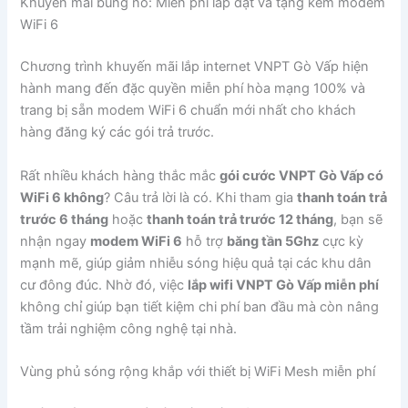
Khuyến mãi bùng nổ: Miễn phí lắp đặt và tặng kèm modem
WiFi 6
Chương trình khuyến mãi lắp internet VNPT Gò Vấp hiện
hành mang đến đặc quyền miễn phí hòa mạng 100% và
trang bị sẵn modem WiFi 6 chuẩn mới nhất cho khách
hàng đăng ký các gói trả trước.
Rất nhiều khách hàng thắc mắc
gói cước VNPT Gò Vấp có
WiFi 6 không
? Câu trả lời là có. Khi tham gia
thanh toán trả
trước 6 tháng
hoặc
thanh toán trả trước 12 tháng
, bạn sẽ
nhận ngay
modem WiFi 6
hỗ trợ
băng tần 5Ghz
cực kỳ
mạnh mẽ, giúp giảm nhiễu sóng hiệu quả tại các khu dân
cư đông đúc. Nhờ đó, việc
lắp wifi VNPT Gò Vấp miễn phí
không chỉ giúp bạn tiết kiệm chi phí ban đầu mà còn nâng
tầm trải nghiệm công nghệ tại nhà.
Vùng phủ sóng rộng khắp với thiết bị WiFi Mesh miễn phí