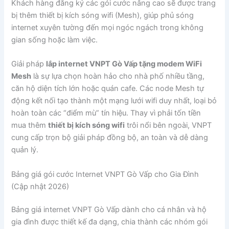
Khách hàng đăng ký các gói cước nâng cao sẽ được trang
bị thêm thiết bị kích sóng wifi (Mesh), giúp phủ sóng
internet xuyên tường đến mọi ngóc ngách trong không
gian sống hoặc làm việc.
Giải pháp
lắp internet VNPT Gò Vấp tặng modem WiFi
Mesh
là sự lựa chọn hoàn hảo cho nhà phố nhiều tầng,
căn hộ diện tích lớn hoặc quán cafe. Các node Mesh tự
động kết nối tạo thành một mạng lưới wifi duy nhất, loại bỏ
hoàn toàn các “điểm mù” tín hiệu. Thay vì phải tốn tiền
mua thêm
thiết bị kích sóng wifi
trôi nổi bên ngoài, VNPT
cung cấp trọn bộ giải pháp đồng bộ, an toàn và dễ dàng
quản lý.
Bảng giá gói cước Internet VNPT Gò Vấp cho Gia Đình
(Cập nhật 2026)
Bảng giá internet VNPT Gò Vấp dành cho cá nhân và hộ
gia đình được thiết kế đa dạng, chia thành các nhóm gói