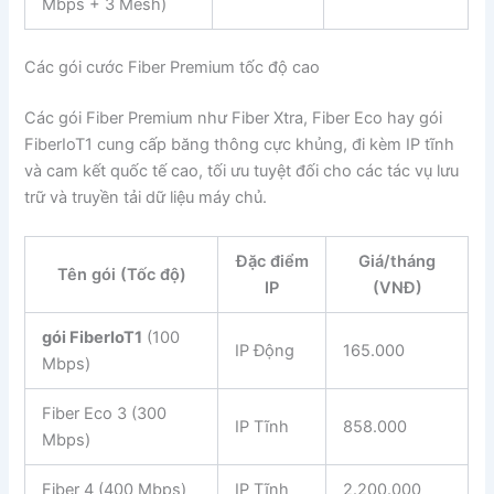
Mbps + 3 Mesh)
Các gói cước Fiber Premium tốc độ cao
Các gói Fiber Premium như Fiber Xtra, Fiber Eco hay gói
FiberIoT1 cung cấp băng thông cực khủng, đi kèm IP tĩnh
và cam kết quốc tế cao, tối ưu tuyệt đối cho các tác vụ lưu
trữ và truyền tải dữ liệu máy chủ.
Đặc điểm
Giá/tháng
Tên gói (Tốc độ)
IP
(VNĐ)
gói FiberIoT1
(100
IP Động
165.000
Mbps)
Fiber Eco 3 (300
IP Tĩnh
858.000
Mbps)
Fiber 4 (400 Mbps)
IP Tĩnh
2.200.000