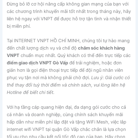
Đừng bỏ lỡ cơ hội nâng cấp không gian mạng của bạn với
các chương trình khuyến mãi tốt nhất trong tháng này, hãy
liên hệ ngay với VNPT để được hỗ trợ tận tình và nhận thiết
bị miễn phí.
Tại INTERNET VNPT HỒ CHÍ MINH, chúng tôi tự hào mang
đến chất lượng dịch vụ và chế độ
chăm sóc khách hàng
VNPT
chuẩn mực nhất. Quý khách có thể đến trực tiếp các
điểm giao dịch VNPT Gò Vấp
để trải nghiệm, hoặc đơn
giản hơn là gọi điện thoại trực tiếp để đội ngũ nhân viên
phục vụ tận nơi mà không phải chờ đợi.
Lưu ý: Giá cước có
thể thay đổi tuỳ thời điểm và chính sách, vui lòng liên hệ
Hotline để biết chi tiết.
Với hạ tầng cáp quang hiện đại, đa dạng gói cước cho cả
cá nhân và doanh nghiệp, cùng chính sách khuyến mãi
hấp dẫn như miễn phí lắp đặt và tặng WiFi Mesh, việc lắp
internet wifi VNPT tại quận Gò Vấp chắc chắn là lựa chọn
tối ưu cho nhu cầu kết nối tốc độ cao của bạn. Hãy chọn