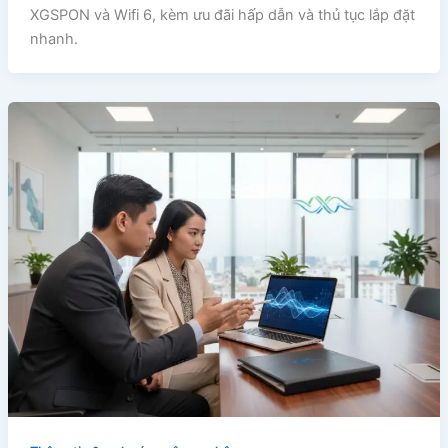
XGSPON và Wifi 6, kèm ưu đãi hấp dẫn và thủ tục lắp đặt
nhanh.