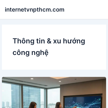
Nhảy
internetvnpthcm.com
tới
nội
dung
Thông tin & xu hướng
công nghệ