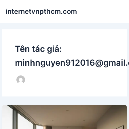
Nhảy
internetvnpthcm.com
tới
nội
dung
Tên tác giả:
minhnguyen912016@gmail