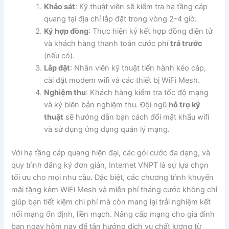
Khảo sát
: Kỹ thuật viên sẽ kiểm tra hạ tầng cáp
quang tại địa chỉ lắp đặt trong vòng 2-4 giờ.
Ký hợp đồng
: Thực hiện ký kết hợp đồng điện tử
và khách hàng thanh toán cước phí
trả trước
(nếu có).
Lắp đặt
: Nhân viên kỹ thuật tiến hành kéo cáp,
cài đặt modem wifi và các thiết bị WiFi Mesh.
Nghiệm thu
: Khách hàng kiểm tra tốc độ mạng
và ký biên bản nghiệm thu. Đội ngũ
hỗ trợ kỹ
thuật
sẽ hướng dẫn bạn cách đổi mật khẩu wifi
và sử dụng ứng dụng quản lý mạng.
Với hạ tầng cáp quang hiện đại, các gói cước đa dạng, và
quy trình đăng ký đơn giản, Internet VNPT là sự lựa chọn
tối ưu cho mọi nhu cầu. Đặc biệt, các chương trình khuyến
mãi tặng kèm WiFi Mesh và miễn phí tháng cước không chỉ
giúp bạn tiết kiệm chi phí mà còn mang lại trải nghiệm kết
nối mạng ổn định, liền mạch. Nâng cấp mạng cho gia đình
bạn ngay hôm nay để tận hưởng dịch vụ chất lượng từ