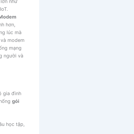
 lớn như
IoT.
Modem
nh hơn,
ùng lúc mà
và modem
hống mạng
g người và
ộ gia đình
thống
gói
ầu học tập,