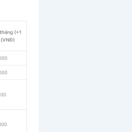
 tháng (+1
 (VNĐ)
000
000
000
000