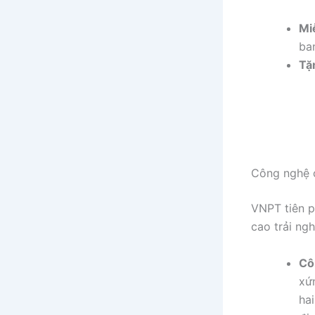
Mi
ba
Tặ
Công nghệ 
VNPT tiên p
cao trải ng
Cô
xứ
ha