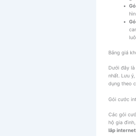
Gó
hìn
Gó
ca
lu
Bảng giá kh
Dưới đây l
nhất. Lưu ý
dụng theo c
Gói cước in
Các gói cướ
hộ gia đình
lắp interne