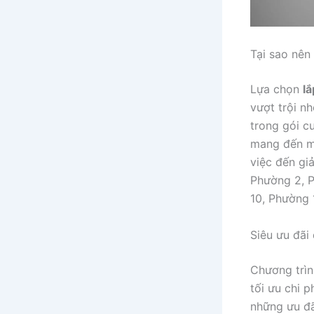
Tại sao nê
Lựa chọn
l
vượt trội n
trong gói c
mang đến mộ
việc đến gi
Phường 2, P
10, Phường 
Siêu ưu đãi
Chương trì
tối ưu chi 
những ưu đã