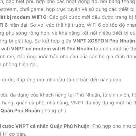
nh, đặc biệt phù hợp cho các hoạt động đòi hỏi băng thông
estream, chơi game, họp trực tuyến và sử dụng các thiết bị 
iết bị modem WiFi 6
: Các gói cước mới đều được trang bị
Fi 6
hiện đại. So với các thế hệ trước, WiFi 6 có tốc độ nha
ng phủ sóng rộng hơn, và khả năng kết nối nhiều thiết bị c
ông bị giật lag. Sự kết hợp giữa
VNPT XGSPON Phú Nhuận
p wifi VNPT có modem wifi 6 Phú Nhuận
tạo nên một hệ t
nh mẽ, đáp ứng hoàn hảo nhu cầu của các hộ gia đình đôn
n phòng hiện đại.
 cước, đáp ứng mọi nhu cầu từ cơ bản đến nâng cao
 cầu đa dạng của khách hàng tại Phú Nhuận, từ sinh viên, h
 hàng, quán cà phê, nhà hàng, VNPT đã xây dựng một hệ 
 Quận Phú Nhuận
phong phú.
i cước VNPT cá nhân Quận Phú Nhuận
: Phù hợp cho nhu c
i trí cơ bản.