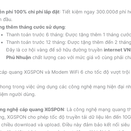
ễn phí 100% chi phí lắp đặt
: Tiết kiệm ngay 300.000đ phí 
n đầu.
ng thêm tháng cước sử dụng
:
Thanh toán trước 6 tháng: Được tặng thêm 1 tháng cước
Thanh toán trước 12 tháng: Được tặng thêm đến 2 thán
Đây là cơ hội vàng để sở hữu đường truyền
internet V
Phú Nhuận
chất lượng cao với mức giá vô cùng phải ch
cáp quang XGSPON và Modem WiFi 6 cho tốc độ vượt trội
hong trong việc ứng dụng các công nghệ mạng hiện đại nh
hiệm người dùng.
ng nghệ cáp quang XGSPON
: Là công nghệ mạng quang t
ng, XGSPON cho phép tốc độ truyền tải dữ liệu lên đến 10
i chiều download và upload. Điều này đảm bảo kết nối siêu 