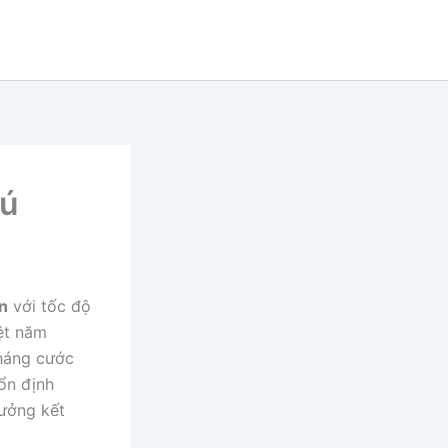
hú
ận
với tốc độ
iệt năm
tháng cước
ổn định
hưởng kết