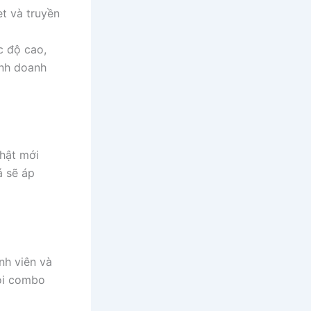
et và truyền
c độ cao,
inh doanh
hật mới
á sẽ áp
nh viên và
gói combo