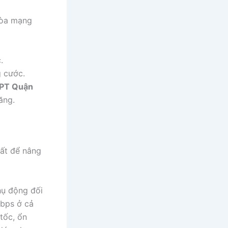
hòa mạng
.
g cước.
NPT Quận
ăng.
ất để nâng
hụ động đối
Gbps ở cả
tốc, ổn