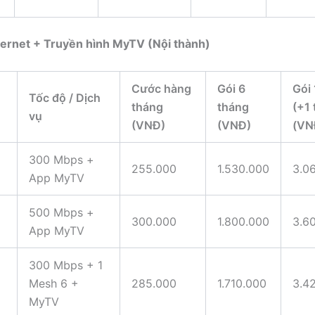
ternet + Truyền hình MyTV (Nội thành)
Cước hàng
Gói 6
Gói
Tốc độ / Dịch
tháng
tháng
(+1 
vụ
(VNĐ)
(VNĐ)
(VN
300 Mbps +
255.000
1.530.000
3.0
App MyTV
500 Mbps +
300.000
1.800.000
3.6
App MyTV
300 Mbps + 1
Mesh 6 +
285.000
1.710.000
3.4
MyTV