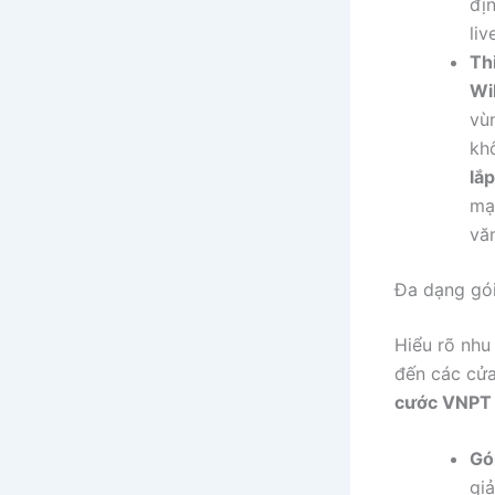
đị
liv
Th
Wi
vù
kh
lắ
mạ
vă
Đa dạng gói
Hiểu rõ nhu
đến các cửa
cước VNPT
Gó
giả