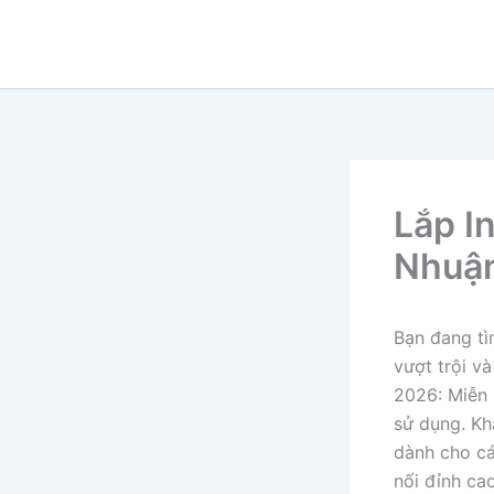
Nhảy
tới
nội
dung
Lắp I
Nhuậ
Bạn đang tì
vượt trội v
2026: Miễn 
sử dụng. Kh
dành cho cá
nối đỉnh ca