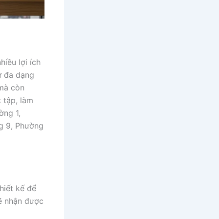
iều lợi ích
sự đa dạng
 mà còn
 tập, làm
ờng 1,
g 9, Phường
hiết kế để
sẽ nhận được