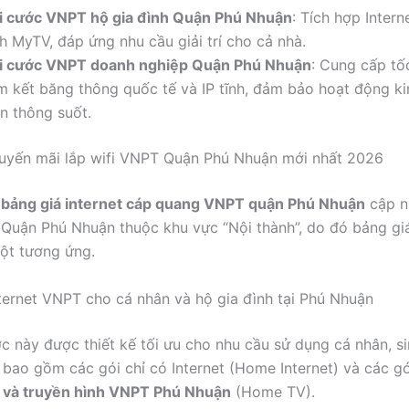
i cước VNPT hộ gia đình Quận Phú Nhuận
: Tích hợp Intern
h MyTV, đáp ứng nhu cầu giải trí cho cả nhà.
i cước VNPT doanh nghiệp Quận Phú Nhuận
: Cung cấp tố
m kết băng thông quốc tế và IP tĩnh, đảm bảo hoạt động k
ôn thông suốt.
uyến mãi lắp wifi VNPT Quận Phú Nhuận mới nhất 2026
à
bảng giá internet cáp quang VNPT quận Phú Nhuận
cập n
, Quận Phú Nhuận thuộc khu vực “Nội thành”, do đó bảng gi
ột tương ứng.
ternet VNPT cho cá nhân và hộ gia đình tại Phú Nhuận
c này được thiết kế tối ưu cho nhu cầu sử dụng cá nhân, si
, bao gồm các gói chỉ có Internet (Home Internet) và các 
t và truyền hình VNPT Phú Nhuận
(Home TV).