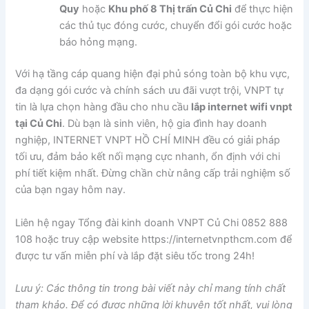
Quy
hoặc
Khu phố 8 Thị trấn Củ Chi
để thực hiện
các thủ tục đóng cước, chuyển đổi gói cước hoặc
báo hỏng mạng.
Với hạ tầng cáp quang hiện đại phủ sóng toàn bộ khu vực,
đa dạng gói cước và chính sách ưu đãi vượt trội, VNPT tự
tin là lựa chọn hàng đầu cho nhu cầu
lắp internet wifi vnpt
tại Củ Chi
. Dù bạn là sinh viên, hộ gia đình hay doanh
nghiệp, INTERNET VNPT HỒ CHÍ MINH đều có giải pháp
tối ưu, đảm bảo kết nối mạng cực nhanh, ổn định với chi
phí tiết kiệm nhất. Đừng chần chừ nâng cấp trải nghiệm số
của bạn ngay hôm nay.
Liên hệ ngay Tổng đài kinh doanh VNPT Củ Chi 0852 888
108 hoặc truy cập website https://internetvnpthcm.com để
được tư vấn miễn phí và lắp đặt siêu tốc trong 24h!
Lưu ý: Các thông tin trong bài viết này chỉ mang tính chất
tham khảo. Để có được những lời khuyên tốt nhất, vui lòng