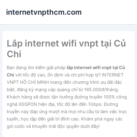
Nhảy
internetvnpthcm.com
tới
nội
dung
Lắp internet wifi vnpt tại Củ
Chi
Bạn đang tìm kiếm giải pháp
lắp internet wifi vnpt tại Củ
Chi
với tốc độ cao, ổn định và chi phí hợp lý? INTERNET
VNPT HỒ CHÍ MINH mang đến chương trình ưu đãi đặc
biệt, đăng ký mạng cáp quang chỉ từ 165.000đ/tháng.
Khách hàng sẽ được tận hưởng đường truyền 100% công
nghệ XGSPON hiện đại, tốc độ lên đến 1Gbps. Đường
truyền này đáp ứng mượt mà mọi nhu cầu từ làm việc trực
tuyến, học tập đến giải trí đỉnh cao. Khám phá ngay các
gói cước và khuyến mãi độc quyền dưới đây!