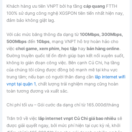
Khách hàng ưu tiên VNPT bởi hạ tầng
cáp quang
FTTH
100% sử dụng công nghệ XGSPON tiên tiến nhất hiện nay,
đảm bảo không giật lag.
Với các mức băng thông đa dạng từ
100Mbps, 300Mbps,
500Mbps
đến
1Gbps
, mạng VNPT hỗ trợ hoàn hảo cho
việc
chơi game, xem phim, học tập
hay
bán hàng online
.
Đường truyền quốc tế ổn định giúp bạn kết nối xuyên suốt,
không lo gián đoạn công việc. Bên cạnh Củ Chi, hạ tầng
của chúng tôi cũng được đồng bộ mạnh mẽ tại khu vực
trung tâm; nếu bạn có người thân đang cần
lắp internet wifi
vnpt tại quận 1
, chất lượng trải nghiệm mạng cũng hoàn
toàn tương đương và xuất sắc.
Chi phí tối ưu – Gói cước đa dạng chỉ từ 165.000đ/tháng
Trăn trở về việc
lắp internet vnpt Củ Chi giá bao nhiêu
sẽ
được giải quyết ngay, bởi mức phí hiện tại cực kỳ rẻ, khởi