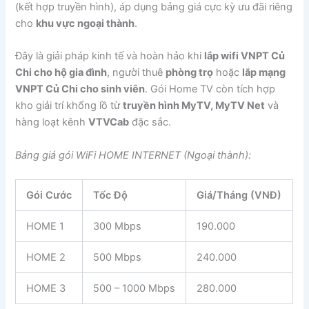
(kết hợp truyền hình), áp dụng bảng giá cực kỳ ưu đãi riêng
cho
khu vực ngoại thành
.
Đây là giải pháp kinh tế và hoàn hảo khi
lắp wifi VNPT Củ
Chi cho hộ gia đình
, người thuê
phòng trọ
hoặc
lắp mạng
VNPT Củ Chi cho sinh viên
. Gói Home TV còn tích hợp
kho giải trí khổng lồ từ
truyền hình MyTV, MyTV Net
và
hàng loạt kênh
VTVCab
đặc sắc.
Bảng giá gói WiFi HOME INTERNET (Ngoại thành):
Gói Cước
Tốc Độ
Giá/Tháng (VNĐ)
HOME 1
300 Mbps
190.000
HOME 2
500 Mbps
240.000
HOME 3
500 – 1000 Mbps
280.000