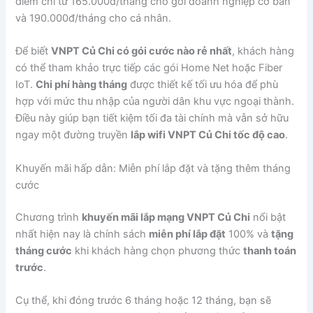
điểm chỉ từ 165.000đ/tháng cho gói doanh nghiệp cơ bản
và 190.000đ/tháng cho cá nhân.
Để biết
VNPT Củ Chi có gói cước nào rẻ nhất
, khách hàng
có thể tham khảo trực tiếp các gói Home Net hoặc Fiber
IoT.
Chi phí hàng tháng
được thiết kế tối ưu hóa để phù
hợp với mức thu nhập của người dân khu vực ngoại thành.
Điều này giúp bạn tiết kiệm tối đa tài chính mà vẫn sở hữu
ngay một đường truyền
lắp wifi VNPT Củ Chi tốc độ cao
.
Khuyến mãi hấp dẫn: Miễn phí lắp đặt và tặng thêm tháng
cước
Chương trình
khuyến mãi lắp mạng VNPT Củ Chi
nổi bật
nhất hiện nay là chính sách
miễn phí lắp đặt
100% và
tặng
tháng cước
khi khách hàng chọn phương thức
thanh toán
trước
.
Cụ thể, khi đóng trước 6 tháng hoặc 12 tháng, bạn sẽ