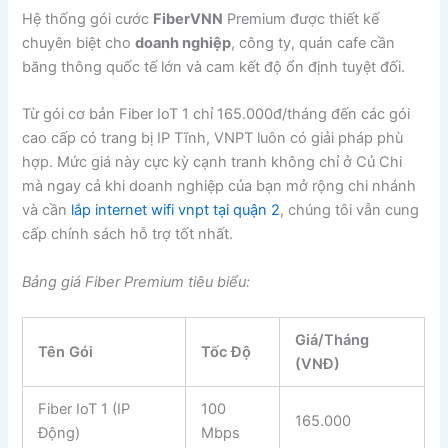
Hệ thống gói cước
FiberVNN
Premium được thiết kế
chuyên biệt cho
doanh nghiệp
, công ty, quán cafe cần
băng thông quốc tế lớn và cam kết độ ổn định tuyệt đối.
Từ gói cơ bản Fiber IoT 1 chỉ 165.000đ/tháng đến các gói
cao cấp có trang bị IP Tĩnh, VNPT luôn có giải pháp phù
hợp. Mức giá này cực kỳ cạnh tranh không chỉ ở Củ Chi
mà ngay cả khi doanh nghiệp của bạn mở rộng chi nhánh
và cần
lắp internet wifi vnpt tại quận 2
, chúng tôi vẫn cung
cấp chính sách hỗ trợ tốt nhất.
Bảng giá Fiber Premium tiêu biểu:
Giá/Tháng
Tên Gói
Tốc Độ
(VNĐ)
Fiber IoT 1 (IP
100
165.000
Động)
Mbps