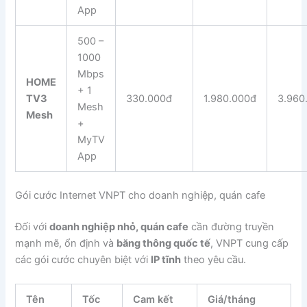
App
500 –
1000
Mbps
HOME
+ 1
TV3
330.000đ
1.980.000đ
3.960
Mesh
Mesh
+
MyTV
App
Gói cước Internet VNPT cho doanh nghiệp, quán cafe
Đối với
doanh nghiệp nhỏ, quán cafe
cần đường truyền
mạnh mẽ, ổn định và
băng thông quốc tế
, VNPT cung cấp
các gói cước chuyên biệt với
IP tĩnh
theo yêu cầu.
Tên
Tốc
Cam kết
Giá/tháng