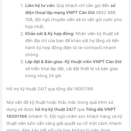
Liên hệ tư vấn:
Quý khách chỉ cần gọi đến
số
điện thoại lắp mạng VNPT Cần Giờ
0852 888
108, đội ngũ chuyên viên sẽ tư vấn gói cước phù
hợp nhất.
Khảo sát & Ký hợp đồng:
Nhân viên kỹ thuật sẽ
đến địa chỉ của bạn để khảo sát hạ tầng và tiến
hành ký hợp đồng điện tử (e-contract) nhanh
chóng.
Lắp đặt & Bàn giao:
Kỹ thuật viên VNPT Cần Giờ
sẽ triển khai lắp đặt, cài đặt thiết bị và bàn giao
trong vòng 24 giờ.
Hỗ trợ kỹ thuật 24/7 qua tổng đài 18001166
Mọi vấn đề kỹ thuật hoặc thắc mắc trong quá trình sử
dụng sẽ được
hỗ trợ kỹ thuật 24/7
qua
Tổng đài VNPT
18001166
(nhánh 1). Đội ngũ chăm sóc khách hàng và kỹ
thuật viên luôn sẵn sàng giải quyết sự cố một cách nhanh
chóng, đảm bảo kết nối của bạn không bị gián đoạn.