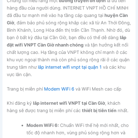
Chúng tôi hiểu rằng một
đường truyền ổn định
là ưu tiên
hàng đầu của người dùng. INTERNET VNPT HỒ CHÍ MINH
đã đầu tư mạnh mẽ vào hạ tầng cáp quang tại
huyện Cần
Giờ
, đảm bảo phủ sóng rộng khắp các xã từ An Thới Đông,
Bình Khánh, Long Hòa đến thị trấn Cần Thạnh. Nhờ đó, dù
bạn ở bất kỳ đâu tại Cần Giờ, bạn đều có thể dễ dàng
lắp
đặt wifi VNPT Cần Giờ nhanh chóng
và tận hưởng kết nối
chất lượng cao. Hạ tầng của VNPT không chỉ mạnh ở các
khu vực ngoại thành mà còn phủ sóng rộng rãi ở các quận
trung tâm như
lắp internet wifi vnpt tại quận 1
và các khu
vực lân cận.
Trang bị miễn phí
Modem WiFi 6
và WiFi Mesh cao cấp
Khi đăng ký
lắp internet wifi VNPT tại Cần Giờ
, khách
hàng sẽ được trang bị miễn phí các
thiết bị tiên tiến
nhất.
Modem WiFi 6:
Chuẩn WiFi thế hệ mới nhất, cho
tốc độ nhanh hơn, vùng phủ sóng rộng hơn và