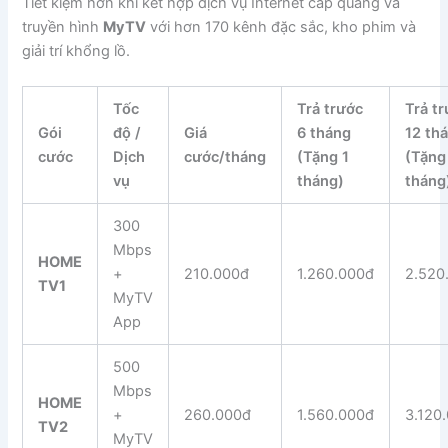
Tiết kiệm hơn khi kết hợp dịch vụ Internet cáp quang và
truyền hình
MyTV
với hơn 170 kênh đặc sắc, kho phim và
giải trí khổng lồ.
Tốc
Trả trước
Trả t
Gói
độ /
Giá
6 tháng
12 th
cước
Dịch
cước/tháng
(Tặng 1
(Tặng
vụ
tháng)
tháng
300
Mbps
HOME
+
210.000đ
1.260.000đ
2.520
TV1
MyTV
App
500
Mbps
HOME
+
260.000đ
1.560.000đ
3.120
TV2
MyTV