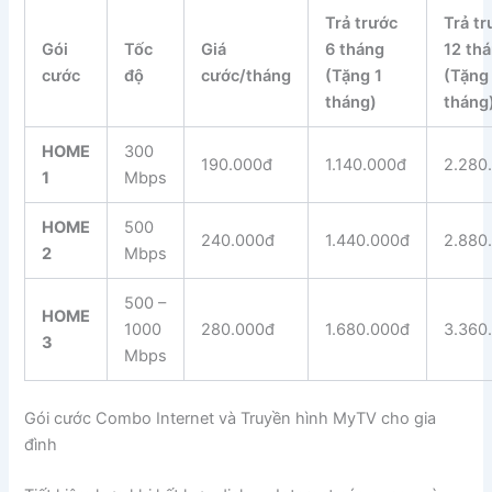
Trả trước
Trả t
Gói
Tốc
Giá
6 tháng
12 th
cước
độ
cước/tháng
(Tặng 1
(Tặng
tháng)
tháng
HOME
300
190.000đ
1.140.000đ
2.280
1
Mbps
HOME
500
240.000đ
1.440.000đ
2.880
2
Mbps
500 –
HOME
1000
280.000đ
1.680.000đ
3.360
3
Mbps
Gói cước Combo Internet và Truyền hình MyTV cho gia
đình