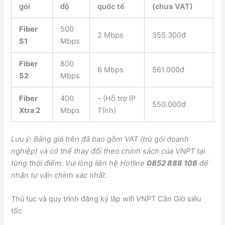
gói
độ
quốc tế
(chưa VAT)
Fiber
500
2 Mbps
355.300đ
S1
Mbps
Fiber
800
6 Mbps
561.000đ
S2
Mbps
Fiber
400
– (Hỗ trợ IP
550.000đ
Xtra 2
Mbps
Tĩnh)
Lưu ý: Bảng giá trên đã bao gồm VAT (trừ gói doanh
nghiệp) và có thể thay đổi theo chính sách của VNPT tại
từng thời điểm. Vui lòng liên hệ Hotline
0852 888 108
để
nhận tư vấn chính xác nhất.
Thủ tục và quy trình đăng ký lắp wifi VNPT Cần Giờ siêu
tốc