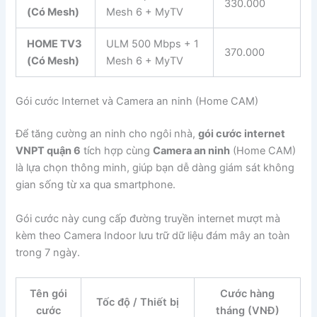
330.000
(Có Mesh)
Mesh 6 + MyTV
HOME TV3
ULM 500 Mbps + 1
370.000
(Có Mesh)
Mesh 6 + MyTV
Gói cước Internet và Camera an ninh (Home CAM)
Để tăng cường an ninh cho ngôi nhà,
gói cước internet
VNPT quận 6
tích hợp cùng
Camera an ninh
(Home CAM)
là lựa chọn thông minh, giúp bạn dễ dàng giám sát không
gian sống từ xa qua smartphone.
Gói cước này cung cấp đường truyền internet mượt mà
kèm theo Camera Indoor lưu trữ dữ liệu đám mây an toàn
trong 7 ngày.
Tên gói
Cước hàng
Tốc độ / Thiết bị
cước
tháng (VNĐ)