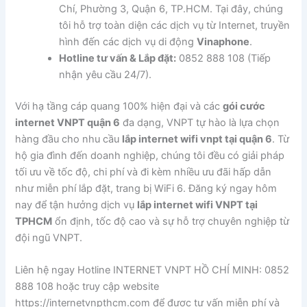
Chí, Phường 3, Quận 6, TP.HCM. Tại đây, chúng
tôi hỗ trợ toàn diện các dịch vụ từ Internet, truyền
hình đến các dịch vụ di động
Vinaphone
.
Hotline tư vấn & Lắp đặt:
0852 888 108 (Tiếp
nhận yêu cầu 24/7).
Với hạ tầng cáp quang 100% hiện đại và các
gói cước
internet VNPT quận 6
đa dạng, VNPT tự hào là lựa chọn
hàng đầu cho nhu cầu
lắp internet wifi vnpt tại quận 6
. Từ
hộ gia đình đến doanh nghiệp, chúng tôi đều có giải pháp
tối ưu về tốc độ, chi phí và đi kèm nhiều ưu đãi hấp dẫn
như miễn phí lắp đặt, trang bị WiFi 6. Đăng ký ngay hôm
nay để tận hưởng dịch vụ
lắp internet wifi VNPT tại
TPHCM
ổn định, tốc độ cao và sự hỗ trợ chuyên nghiệp từ
đội ngũ VNPT.
Liên hệ ngay Hotline INTERNET VNPT HỒ CHÍ MINH: 0852
888 108 hoặc truy cập website
https://internetvnpthcm.com để được tư vấn miễn phí và