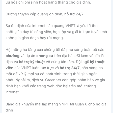
ưu hóa chi phí sinh hoạt hàng tháng cho gia đình.
Đường truyền cáp quang ổn định, hỗ trợ 24/7
Sự ổn định của internet cáp quang VNPT là yếu tố then
chốt giúp duy trì công việc, học tập và giải trí trực tuyến mà
không lo gián đoạn hay rớt mạng.
Hệ thống hạ tầng của chúng tôi đã phủ sóng toàn bộ các
phường
và dự án
chung cư
trên địa bàn. Đi kèm với đó là
dịch vụ
hỗ trợ kỹ thuật
vô cùng tận tâm. Đội ngũ
kỹ thuật
viên
của VNPT luôn túc trực và
hỗ trợ 24/7
, sẵn sàng có
mặt để xử lý mọi sự cố phát sinh trong thời gian ngắn
nhất. Ngoài ra, dịch vụ Greennet còn góp phần bảo vệ gia
đình bạn khỏi các trang web độc hại trên môi trường
internet.
Bảng giá khuyến mãi lắp mạng VNPT tại Quận 6 cho hộ gia
đình