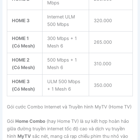
Mbps
Internet ULM
HOME 3
320.000
500 Mbps
HOME 1
300 Mbps + 1
265.000
(Có Mesh)
Mesh 6
HOME 2
500 Mbps + 1
310.000
(Có Mesh)
Mesh 6
HOME 3
ULM 500 Mbps
350.000
(Có Mesh)
+ 1 Mesh 6
Gói cước Combo Internet và Truyền hình MyTV (Home TV)
Gói
Home Combo
(hay Home TV) là sự kết hợp hoàn hảo
giữa đường truyền internet tốc độ cao và dịch vụ truyền
hình
MyTV
sắc nét, mang cả rạp chiếu phim thu nhỏ vào