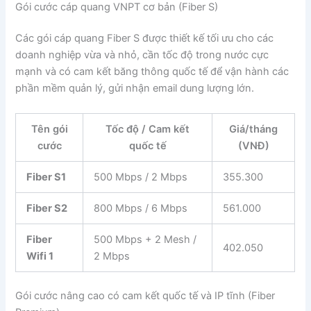
Gói cước cáp quang VNPT cơ bản (Fiber S)
Các gói cáp quang Fiber S được thiết kế tối ưu cho các
doanh nghiệp vừa và nhỏ, cần tốc độ trong nước cực
mạnh và có cam kết băng thông quốc tế để vận hành các
phần mềm quản lý, gửi nhận email dung lượng lớn.
Tên gói
Tốc độ / Cam kết
Giá/tháng
cước
quốc tế
(VNĐ)
Fiber S1
500 Mbps / 2 Mbps
355.300
Fiber S2
800 Mbps / 6 Mbps
561.000
Fiber
500 Mbps + 2 Mesh /
402.050
Wifi 1
2 Mbps
Gói cước nâng cao có cam kết quốc tế và IP tĩnh (Fiber