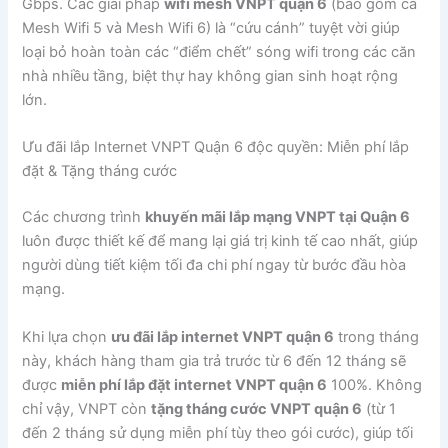
Gbps. Các giải pháp
wifi mesh VNPT quận 6
(bao gồm cả
Mesh Wifi 5 và Mesh Wifi 6) là “cứu cánh” tuyệt vời giúp
loại bỏ hoàn toàn các “điểm chết” sóng wifi trong các căn
nhà nhiều tầng, biệt thự hay không gian sinh hoạt rộng
lớn.
Ưu đãi lắp Internet VNPT Quận 6 độc quyền: Miễn phí lắp
đặt & Tặng tháng cước
Các chương trình
khuyến mãi lắp mạng VNPT tại Quận 6
luôn được thiết kế để mang lại giá trị kinh tế cao nhất, giúp
người dùng tiết kiệm tối đa chi phí ngay từ bước đầu hòa
mạng.
Khi lựa chọn
ưu đãi lắp internet VNPT quận 6
trong tháng
này, khách hàng tham gia trả trước từ 6 đến 12 tháng sẽ
được
miễn phí lắp đặt internet VNPT quận 6
100%. Không
chỉ vậy, VNPT còn
tặng tháng cước VNPT quận 6
(từ 1
đến 2 tháng sử dụng miễn phí tùy theo gói cước), giúp tối