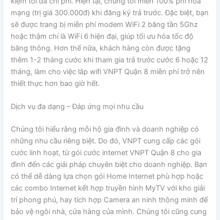
kiệm tối đa chi phí. Hiện tại, chúng tôi miễn 100% phí hòa
mạng (trị giá 300.000đ) khi đăng ký trả trước. Đặc biệt, bạn
sẽ được trang bị miễn phí modem WiFi 2 băng tần 5Ghz
hoặc thậm chí là WiFi 6 hiện đại, giúp tối ưu hóa tốc độ
băng thông. Hơn thế nữa, khách hàng còn được tặng
thêm 1-2 tháng cước khi tham gia trả trước cước 6 hoặc 12
tháng, làm cho việc lắp wifi VNPT Quận 8 miễn phí trở nên
thiết thực hơn bao giờ hết.
Dịch vụ đa dạng – Đáp ứng mọi nhu cầu
Chúng tôi hiểu rằng mỗi hộ gia đình và doanh nghiệp có
những nhu cầu riêng biệt. Do đó, VNPT cung cấp các gói
cước linh hoạt, từ gói cước internet VNPT Quận 8 cho gia
đình đến các giải pháp chuyên biệt cho doanh nghiệp. Bạn
có thể dễ dàng lựa chọn gói Home Internet phù hợp hoặc
các combo Internet kết hợp truyền hình MyTV với kho giải
trí phong phú, hay tích hợp Camera an ninh thông minh để
bảo vệ ngôi nhà, cửa hàng của mình. Chúng tôi cũng cung