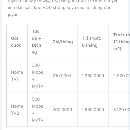
truyền hình MyTV Quận 8, bao gồm hơn 170 kênh truyền
hình đặc sắc, kho VOD khổng lồ và các nội dung độc
quyền.
Tốc
Trả trư
Gói
độ +
Trả trước
Giá/tháng
12 thán
cước
Dịch
6 tháng
(+1)
vụ
300
Home
Mbps
210.000đ
1.260.000đ
2.520.0
TV1
+
MyTV
500
Home
Mbps
260.000đ
1.560.000đ
3.120.0
TV2
+
MyTV