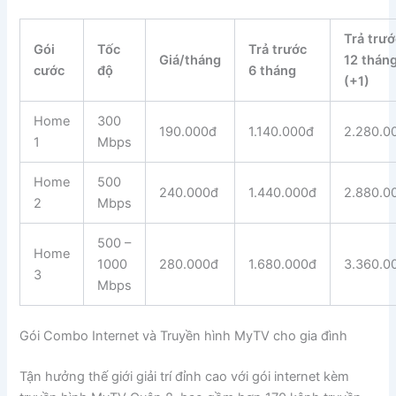
Trả trướ
Gói
Tốc
Trả trước
Giá/tháng
12 thán
cước
độ
6 tháng
(+1)
Home
300
190.000đ
1.140.000đ
2.280.0
1
Mbps
Home
500
240.000đ
1.440.000đ
2.880.0
2
Mbps
500 –
Home
1000
280.000đ
1.680.000đ
3.360.0
3
Mbps
Gói Combo Internet và Truyền hình MyTV cho gia đình
Tận hưởng thế giới giải trí đỉnh cao với gói internet kèm