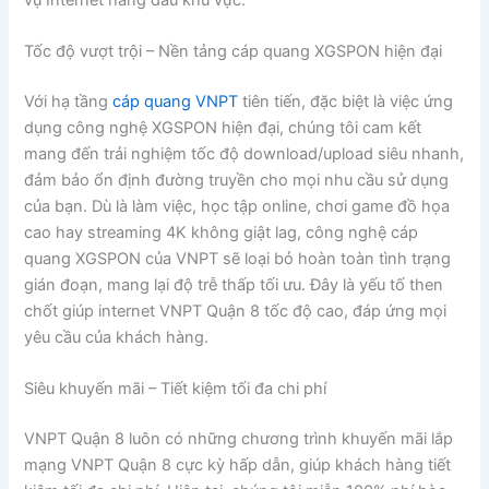
Tốc độ vượt trội – Nền tảng cáp quang XGSPON hiện đại
Với hạ tầng
cáp quang VNPT
tiên tiến, đặc biệt là việc ứng
dụng công nghệ XGSPON hiện đại, chúng tôi cam kết
mang đến trải nghiệm tốc độ download/upload siêu nhanh,
đảm bảo ổn định đường truyền cho mọi nhu cầu sử dụng
của bạn. Dù là làm việc, học tập online, chơi game đồ họa
cao hay streaming 4K không giật lag, công nghệ cáp
quang XGSPON của VNPT sẽ loại bỏ hoàn toàn tình trạng
gián đoạn, mang lại độ trễ thấp tối ưu. Đây là yếu tố then
chốt giúp internet VNPT Quận 8 tốc độ cao, đáp ứng mọi
yêu cầu của khách hàng.
Siêu khuyến mãi – Tiết kiệm tối đa chi phí
VNPT Quận 8 luôn có những chương trình khuyến mãi lắp
mạng VNPT Quận 8 cực kỳ hấp dẫn, giúp khách hàng tiết