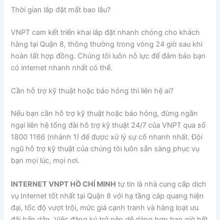
Thời gian lắp đặt mất bao lâu?
VNPT cam kết triển khai lắp đặt nhanh chóng cho khách
hàng tại Quận 8, thông thường trong vòng 24 giờ sau khi
hoàn tất hợp đồng. Chúng tôi luôn nỗ lực để đảm bảo bạn
có internet nhanh nhất có thể.
Cần hỗ trợ kỹ thuật hoặc báo hỏng thì liên hệ ai?
Nếu bạn cần hỗ trợ kỹ thuật hoặc báo hỏng, đừng ngần
ngại liên hệ tổng đài hỗ trợ kỹ thuật 24/7 của VNPT qua số
1800 1166 (nhánh 1) để được xử lý sự cố nhanh nhất. Đội
ngũ hỗ trợ kỹ thuật của chúng tôi luôn sẵn sàng phục vụ
bạn mọi lúc, mọi nơi.
INTERNET VNPT HỒ CHÍ MINH
tự tin là nhà cung cấp dịch
vụ Internet tốt nhất tại Quận 8 với hạ tầng cáp quang hiện
đại, tốc độ vượt trội, mức giá cạnh tranh và hàng loạt ưu
đãi hấp dẫn. Việc đăng ký trở nên dễ dàng hơn bao giờ hết