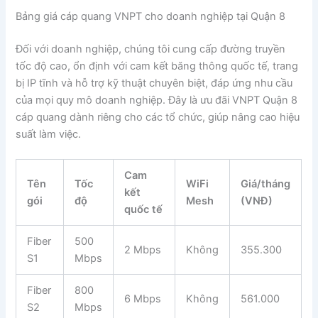
Bảng giá cáp quang VNPT cho doanh nghiệp tại Quận 8
Đối với doanh nghiệp, chúng tôi cung cấp đường truyền
tốc độ cao, ổn định với cam kết băng thông quốc tế, trang
bị IP tĩnh và hỗ trợ kỹ thuật chuyên biệt, đáp ứng nhu cầu
của mọi quy mô doanh nghiệp. Đây là ưu đãi VNPT Quận 8
cáp quang dành riêng cho các tổ chức, giúp nâng cao hiệu
suất làm việc.
Cam
Tên
Tốc
WiFi
Giá/tháng
kết
gói
độ
Mesh
(VNĐ)
quốc tế
Fiber
500
2 Mbps
Không
355.300
S1
Mbps
Fiber
800
6 Mbps
Không
561.000
S2
Mbps