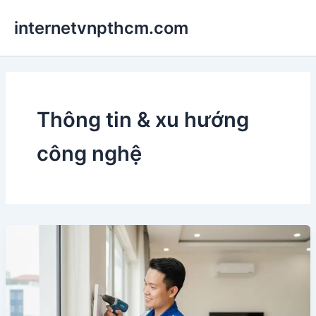
Nhảy
internetvnpthcm.com
tới
nội
dung
Thông tin & xu hướng
công nghệ