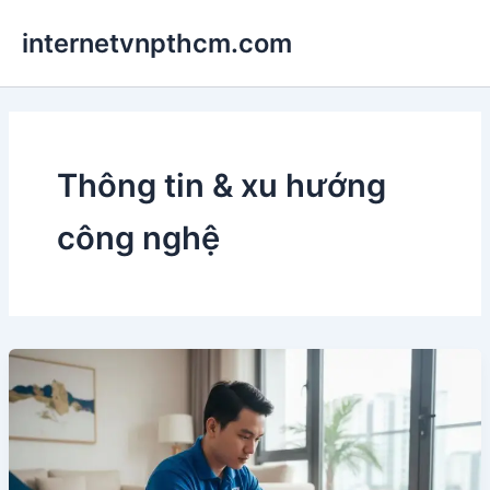
Nhảy
internetvnpthcm.com
tới
nội
dung
Thông tin & xu hướng
công nghệ