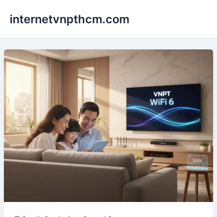
Nhảy
internetvnpthcm.com
tới
nội
dung