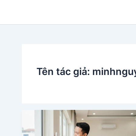
Nhảy
tới
nội
dung
Tên tác giả: minhn